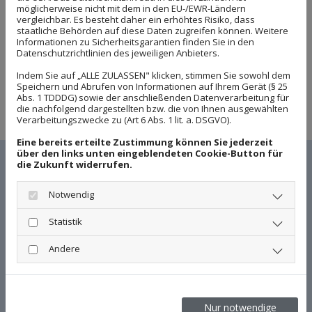
Vita
möglicherweise nicht mit dem in den EU-/EWR-Ländern
vergleichbar. Es besteht daher ein erhöhtes Risiko, dass
staatliche Behörden auf diese Daten zugreifen können. Weitere
Rechtsanwältin Britta Auer ist in Bremen geboren, studierte
Informationen zu Sicherheitsgarantien finden Sie in den
Rechtswissenschaften in Göttingen sowie Freiburg. Während
Datenschutzrichtlinien des jeweiligen Anbieters.
und nach dem Studium arbeitete sie für eine US-amerikanische
Anwaltskanzlei in Houston / Texas als Law-Clerk. Nach der
Indem Sie auf „ALLE ZULASSEN" klicken, stimmen Sie sowohl dem
Referendarzeit arbeitete sie u.a. an einem familienrechtlichen
Speichern und Abrufen von Informationen auf Ihrem Gerät (§ 25
Kommentar mit.
Abs. 1 TDDDG) sowie der anschließenden Datenverarbeitung für
Rechtsanwältin Auer hat aus erster Ehe zwei zwischenzeitlich
die nachfolgend dargestellten bzw. die von Ihnen ausgewählten
erwachsene Kinder. Sie ist in zweiter Ehe verheiratet.
Verarbeitungszwecke zu (Art 6 Abs. 1 lit. a. DSGVO).
Eine bereits erteilte Zustimmung können Sie jederzeit
über den links unten eingeblendeten Cookie-Button für
Rechtsanwältinnen und Rechtsanwälte
die Zukunft widerrufen.
Notwendig
Statistik
Andere
Nur notwendige